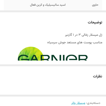
حاوی
اسید سالیسیلیک و کربن فعال
تاریخ انقضاء
2027
توضیحات
اصالت کالا
اصل
ژل میسلار زغالی 3 در 1 گارنیر
ساخت کشور
ترکیه
مناسب پوست های مستعد جوش سرسیاه
پاکسازی عمیق، کنترل چربی و حذف آرایش تنها در یک
نظرات
مرحله
در دنیای مراقبت از پوست، یکی از چالش‌های رایج و آزاردهنده، ایجاد
جوش‌های سرسیاه، براق شدن پوست بر اثر چربی اضافی و باقی‌ماندن آرایش
دسته‌بندی
:
میسلار واتر