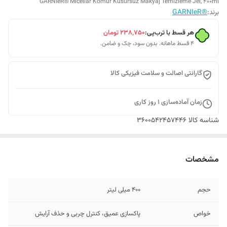
GARNIeR® Micellar Kömür Kusursuz Makyaj Temizleme Jel, 400ml
برند:
®GARNIeR
هر قسط با ترب‌پی:
۲۳۸٬۷۵۰
تومان
۴ قسط ماهانه. بدون سود، چک و ضامن.
گارانتی اصالت و سلامت فیزیکی کالا
زمان آماده‌سازی
1
روز کاری
شناسه کالا
3600542457446
مشخصات
حجم
400 میلی لیتر
خواص
پاکسازی عمیق، کنترل چربی و حذف آرایش