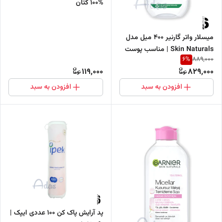
%100 کتان
میسلار واتر گارنیر 400 میل مدل
Skin Naturals | مناسب پوست
6
%
889,000
های حساس
119,000
829,000
افزودن به سبد
افزودن به سبد
پد آرایش پاک کن 100 عددی ایپک |