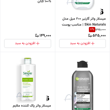
%100 کتان
میسلار واتر گارنیر 200 میل مدل
Skin Naturals | مناسب پوست
11
%
595,000
های حساس
149,000
525,000
افزودن به سبد
افزودن به سبد
میسلار واتر پاک کننده ملایم