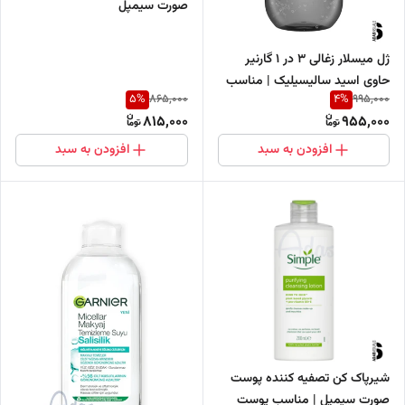
صورت سیمپل
ژل میسلار زغالی 3 در 1 گارنیر
حاوی اسید سالیسیلیک | مناسب
5
%
4
%
865,000
995,000
پوست های مستعد جوش
815,000
955,000
سرسیاه
افزودن به سبد
افزودن به سبد
شیرپاک کن تصفیه کننده پوست
صورت سیمپل | مناسب پوست