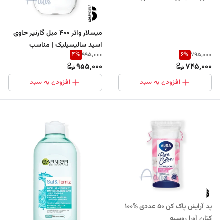
های حساس
میسلار واتر 400 میل گارنیر حاوی
اسید سالیسیلیک | مناسب
4
%
6
%
995,000
795,000
پوست‌های چرب و مستعد آکنه
955,000
745,000
افزودن به سبد
افزودن به سبد
پد آرایش پاک کن 50 عددی %100
کتان آورا روسیه