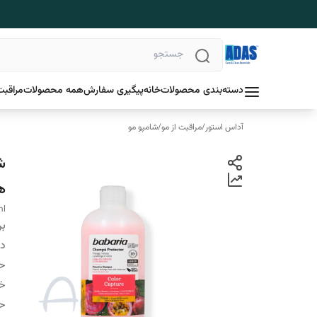
دسته‌بندی محصولات
خانه
پیگیری سفارش
همه محصولات
مراقبت
آداس استور
/
مراقبت از مو
/
شامپو مو
ش
ه
ml
بر
دس
ح
خ
ح