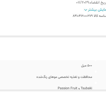
ریخ انقضاء
:
07/2029
اسب برای
:
موهای رنگ شده یا هایلایت شده
ایش بیشتر
الت کالا
:
اصل
اسه کالا
8410412000279
اخت کشور
:
اسپانیا
500 میل
محافظت و تغذیه تخصصی موهای رنگ‌شده
Tsubaki و Passion Fruit
07/2029