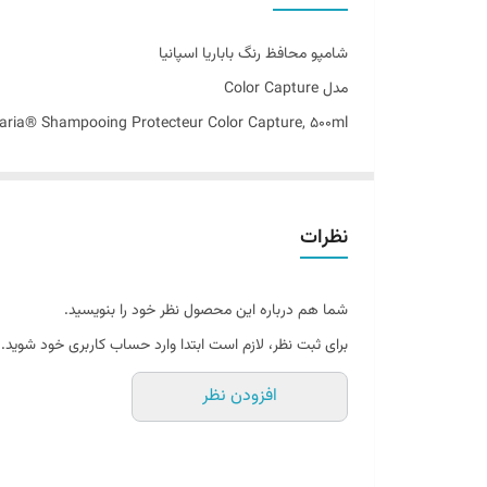
مناسب برای
شامپو محافظ رنگ باباریا اسپانیا
اصالت کالا
مدل Color Capture
aria® Shampooing Protecteur Color Capture, 500ml
ساخت کشور
نظرات
شما هم درباره این محصول نظر خود را بنویسید.
برای ثبت نظر، لازم است ابتدا وارد حساب کاربری خود شوید.
محافظت و تغذیه تخصصی موهای رنگ‌شده
افزودن نظر
اختصاصی برای محافظت از رنگ مو و تقویت فیبر موهای آسی