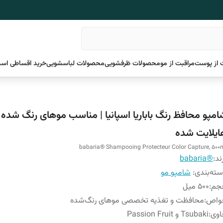
 از پوست
مراقبت از مو
محصولات ظرفشویی
محصولات لباسشویی
خرید اقساطی اسن
امپو محافظ رنگ باباریا اسپانیا | مناسب موهای رنگ شده ی
ایلایت شده
babaria® Shampooing Protecteur Color Capture, 500
ند:
®babaria
ته‌بندی
:
شامپو مو
جم
:
500 میل
واص
:
محافظت و تغذیه تخصصی موهای رنگ‌شده
اوی
:
Tsubaki و Passion Fruit