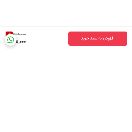
9
%
325,000
افزودن به سبد خرید
295,000
برگشت به بالا