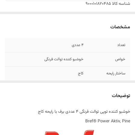
شناسه کالا
9000101820485
مشخصات
تعداد
4 عددی
خواص
خوشبو کننده توالت فرنگی
ساختار رایحه
کاج
تاریخ تولید
10/2025
توضیحات
اصالت کالا
اصل
خوشبو کننده توپی توالت فرنگی 4 عددی برف با رایحه کاج
ساخت کشور
صربستان
Bref® Power Aktiv, Pine