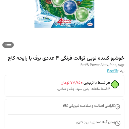
خوشبو کننده توپی توالت فرنگی 4 عددی برف با رایحه کاج
Bref® Power Aktiv, Pine, 50gr
برند:
®Bref
هر قسط با ترب‌پی:
۷۳٬۷۵۰
تومان
۴ قسط ماهانه. بدون سود، چک و ضامن.
گارانتی اصالت و سلامت فیزیکی کالا
زمان آماده‌سازی
1
روز کاری