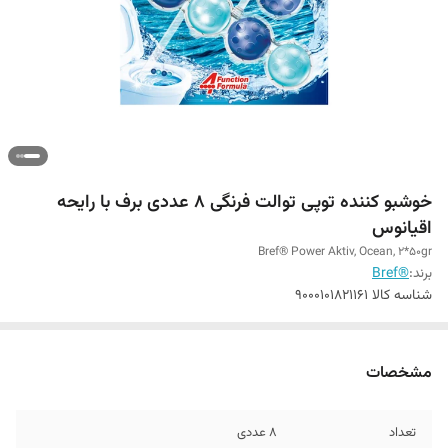
خوشبو کننده توپی توالت فرنگی 8 عددی برف با رایحه
اقیانوس
Bref® Power Aktiv, Ocean, 2*50gr
برند:
®Bref
شناسه کالا
9000101821161
مشخصات
تعداد
8 عددی