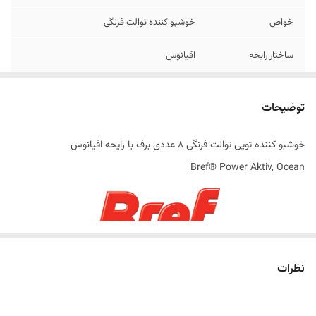
خواص
خوشبو کننده توالت فرنگی
ساختار رایحه
اقیانوس
تاریخ تولید
2025
توضیحات
اصالت کالا
اصل
خوشبو کننده توپی توالت فرنگی 8 عددی برف با رایحه اقیانوس
ساخت کشور
صربستان
Bref® Power Aktiv, Ocean
آویز های خوشبو کننده توالت یکی از روش‌ ها و ابزار محبوب و آسان برای حفظ
نظرات
بوی مطبوع در سرویس ‌های بهداشتی هستند. این آویزها معمولا بگونه ای
طراحی شده‌ اند تا به لبه کاسه توالت فرنگی آویزان شوند و با هر بار فلاش ،