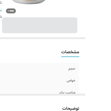
تا
اص
نم
س
شن
مشخصات
حجم
خواص
مناسب برای
تاریخ انقضاء
توضیحات