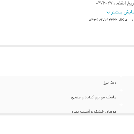
ریخ انقضاء
:
04/2027
الت کالا
:
اصل
ایش بیشتر
اخت کشور
:
اسپانیا
اسه کالا
8436097094622
500 میل
ماسک مو نرم کننده و مغذی
موهای خشک و آسیب دیده
04/2027