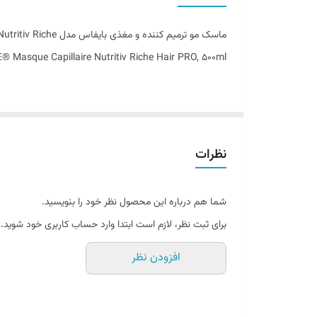
اصالت کالا
ماسک مو ترمیم کننده و مغذی بایفاس مدل Nutritiv Riche
ساخت کشور
 Masque Capillaire Nutritiv Riche Hair PRO, 500ml
ماسک مو یک محصول درمانی و حالت دهنده عمیق برای مو می ب
تر ، صاف تر و قابل کنترل تر کنند. آنها همچنین می توانن
نظرات
ها ، کره ها ، پروتئین ها ، ویتامین ها و عصاره های گیا
ماسک موی ترمیم کننده بطور خاص برای تغذیه و آبرسانی
شما هم درباره این محصول نظر خود را بنویسید.
تا رطوبت ، استحکام و درخشندگی را به موها بازگرداند. این ب
برای ثبت نظر، لازم است ابتدا وارد حساب کاربری خود شوید.
درخشندگی طبیعی آن به طور مرتب از آن استفاده کنید.
افزودن نظر
های مو Hair PRO را ایجاد کرده است که به