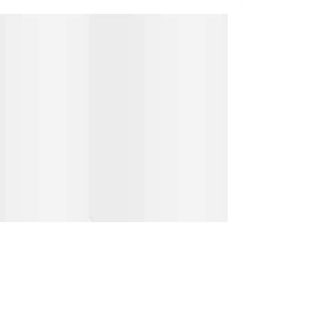
نرم ، ابریشمی می کند و با افزایش قابلیت حالت پذیری مو ها 
با استفاده منظم از ماسک مغذی غنی بایفاس ، شاهد بهبود ق
ماسک مویی را انتخاب