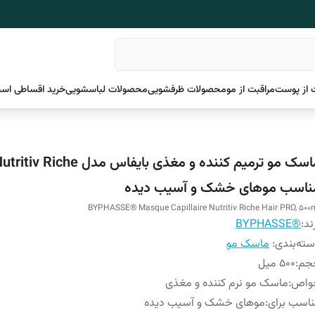
 از پوست
مراقبت از مو
محصولات ظرفشویی
محصولات لباسشویی
خرید اقساطی اسن
ماسک مو ترمیم کننده و مغذی بایفاس مدل itiv Riche
ناسب موهای خشک و آسیب دیده
BYPHASSE® Masque Capillaire Nutritiv Riche Hair PRO, 500
ند:
®BYPHASSE
ته‌بندی
:
ماسک مو
جم
:
500 میل
واص
:
ماسک مو نرم کننده و مغذی
اسب برای
:
موهای خشک و آسیب دیده