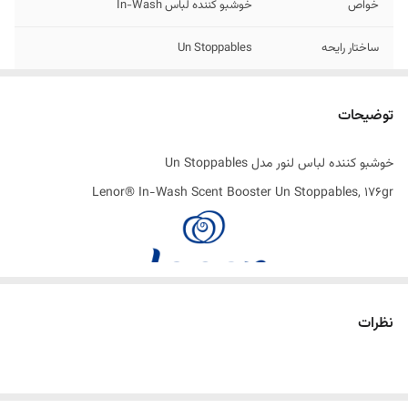
خواص
خوشبو کننده لباس In-Wash
ساختار رایحه
Un Stoppables
اصالت کالا
اصل
توضیحات
ساخت کشور
انگلستان
خوشبو کننده لباس لنور مدل Un Stoppables
Lenor® In-Wash Scent Booster Un Stoppables, 176gr
نظرات
تقویت‌کننده‌ های معطر در هنگام شستشو ، افزودنی ‌هایی هستند که به
تقویت و طولانی ‌تر شدن طراوت و بوی لباس‌ های شما پس از شستشو کمک
می‌ کنند. آنها معمولا قبل از شروع چرخه شستشو به همراه مواد شوینده به