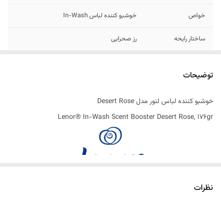
خواص
خوشبو کننده لباس In-Wash
ساختار رایحه
رز صحرایی
اصالت کالا
اصل
توضیحات
ساخت کشور
انگلستان
خوشبو کننده لباس لنور مدل Desert Rose
Lenor® In-Wash Scent Booster Desert Rose, 176gr
نظرات
تقویت‌کننده‌ های معطر در هنگام شستشو ، افزودنی ‌هایی هستند که به
تقویت و طولانی ‌تر شدن طراوت و بوی لباس‌ های شما پس از شستشو کمک
می‌ کنند. آنها معمولا قبل از شروع چرخه شستشو به همراه مواد شوینده به