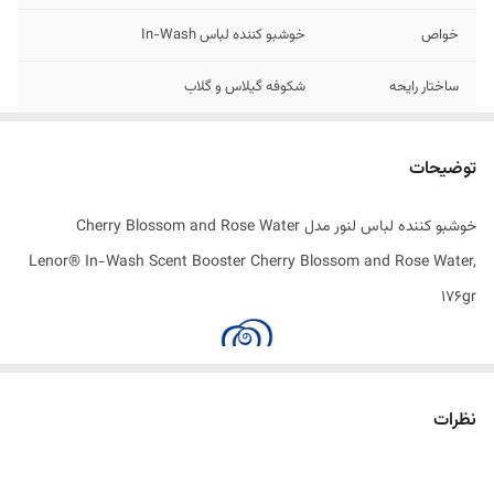
خواص
خوشبو کننده لباس In-Wash
ساختار رایحه
شکوفه گیلاس و گلاب
اصالت کالا
اصل
توضیحات
ساخت کشور
انگلستان
خوشبو کننده لباس لنور مدل Cherry Blossom and Rose Water
Lenor® In-Wash Scent Booster Cherry Blossom and Rose Water,
176gr
نظرات
تقویت‌کننده‌ های معطر در هنگام شستشو ، افزودنی ‌هایی هستند که به
تقویت و طولانی ‌تر شدن طراوت و بوی لباس‌ های شما پس از شستشو کمک