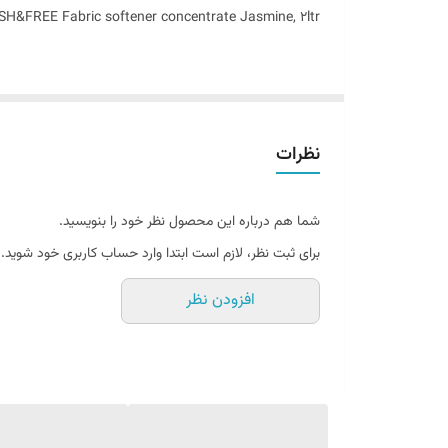
ساخت کشور
H&FREE Fabric softener concentrate Jasmine, 2ltr
نظرات
شما هم درباره این محصول نظر خود را بنویسید.
مایع نرم کننده لباسشویی ، محصولی است که برای نرم کردن
برای ثبت نظر، لازم است ابتدا وارد حساب کاربری خود شوید.
و احساس راحتی بیشتری به پوست می دهد. همچنین ، از چرو
افزودن نظر
عمر بیشتری داشته باشند. این مایع معمولا در مرحله آخر 
بخشد.
کند و باعث می شود باقی مانده مواد شوینده کاملا از پارچ