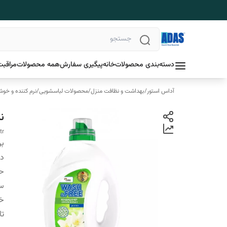
دسته‌بندی محصولات
خانه
پیگیری سفارش
همه محصولات
مراقبت
آداس استور
/
بهداشت و نظافت منزل
/
محصولات لباسشویی
/
نرم کننده و خوش
نرم
tr
بر
دس
ح
سا
خ
تا