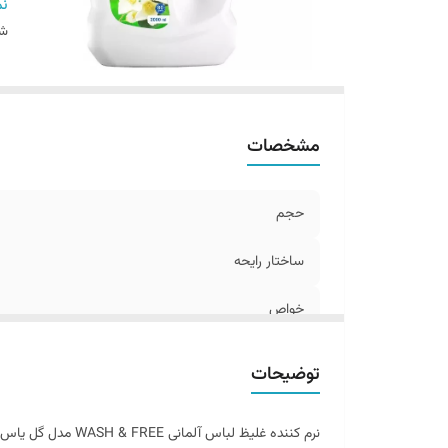
اص
نم
س
شن
مشخصات
حجم
ساختار رایحه
خواص
تاریخ انقضاء
توضیحات
اصالت کالا
نرم کننده غلیظ لباس آلمانی WASH & FREE مدل گل یاس