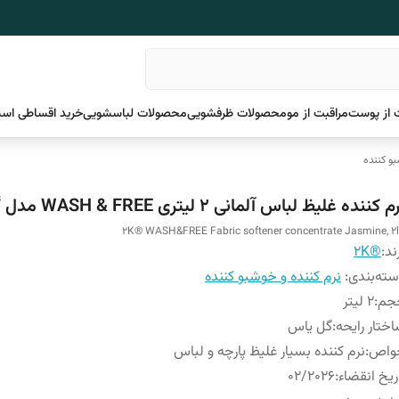
 از پوست
مراقبت از مو
محصولات ظرفشویی
محصولات لباسشویی
خرید اقساطی اسن
بو کننده
 کننده غلیظ لباس آلمانی 2 لیتری WASH & FREE مدل گل یاس
2K® WASH&FREE Fabric softener concentrate Jasmine, 2l
ند:
®2K
ته‌بندی
:
نرم کننده و خوشبو کننده
جم
:
2 لیتر
ختار رایحه
:
گل یاس
واص
:
نرم کننده بسیار غلیظ پارچه و لباس
ریخ انقضاء
:
02/2026