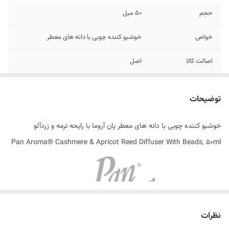
حجم
50 میل
خواص
خوشبو کننده چوبی با دانه‌ های معطر
اصالت کالا
اصل
ساختار رایحه
ترمه و زردآلو
توضیحات
ساخت کشور
انگلستان
خوشبو کننده چوبی با دانه های معطر پان آروما با رایحه ترمه و زردآلو
Pan Aroma® Cashmere & Apricot Reed Diffuser With Beads, 50ml
نظرات