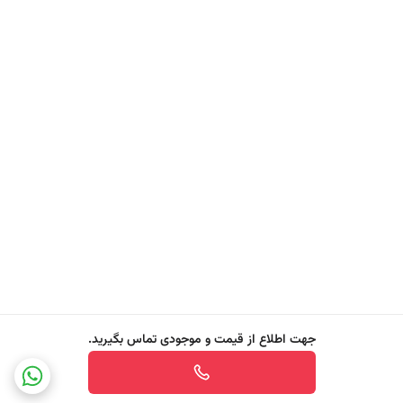
ویژگی ‌های Febreze® Air Mist Vacay Vibes Edition
- رایحه خاص و ترکیبی از شکوفه پرتقال (Orange Blossom) و سرو ساحلی
(Coastal Cypress)
- طراحی اختصاصی با همکاری Mrs Hinch
- الهام ‌گرفته از حس تعطیلات
- همراه با فناوری OdourClear برای حذف واقعی بوهای نامطبوع (نه فقط
جهت اطلاع از قیمت و موجودی تماس بگیرید.
پوشاندن آن‌ها)
- ایجاد طراوت فوری و ماندگار در فضای خانه، خودرو یا محل کار