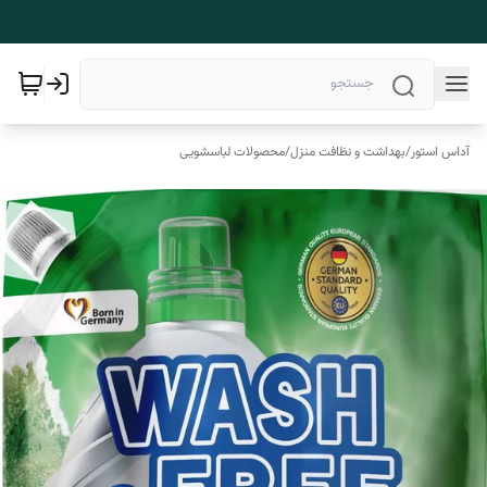
آداس استور
/
بهداشت و نظافت منزل
/
محصولات لباسشویی