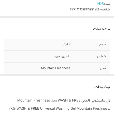
برند:
®2K
شناسه کالا
4262396144942
مشخصات
حجم
2 لیتر
خواص
لکه بری قوی
مدل
Mountain Freshness
مناسب برای
لباس های سفید ، سیاه و رنگی
توضیحات
تاریخ انقضاء
11/2027
ژل لباسشویی آلمانی WASH & FREE مدل Mountain Freshness
اصالت کالا
اصل
2K® WASH & FREE Universal Washing Gel Mountain Freshness,