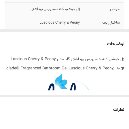
خواص
ژل خوشبو کننده‌ سرویس بهداشتی
ساختار رایحه
Luscious Cherry & Peony
تاریخ تولید
11/2024
توضیحات
ساخت کشور
ایتالیا
ژل خوشبو کننده‌ سرویس بهداشتی گلد مدل Luscious Cherry & Peony
اصالت کالا
اصل
glade® Fragranced Bathroom Gel Luscious Cherry & Peony, 180gr
نظرات
راهکاری ساده برای حفظ طراوت و بهداشت فضا های