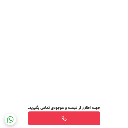
درپوش قابل تنظیم این محصول به شما این امکان را می‌ دهد که شدت
پخش رایحه را بر اساس ترجیح خود تنظیم کنید.
ویژگی‌ های glade® Fragranced Bathroom Gel Luscious Cherry &
Peony
- رایحه‌ ملایم و طراوت‌ بخش
- ترکیبی از رایحه چوب صندل گرم و کرمی که ایجاد حس آرامش، گرما و
لوکسی مطبوع دارد
- پخش یکنواخت رایحه
- طراحی خاص با قابلیت پخش تدریجی و یکنواخت عطر در تمام فضای
سرویس بهداشتی
- تأمین رایحه‌ای دلپذیر و مداوم تا 45 روز پس از باز شدن
جهت اطلاع از قیمت و موجودی تماس بگیرید.
- امکان کنترل شدت رایحه متناسب با اندازه فضا یا میزان دلخواه مصرف
‌کننده