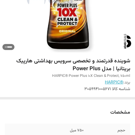
شوینده قدرتمند و تخصصی سرویس بهداشتی هارپیک
بریتانیا | مدل Power Plus
HARPIC® Power Plus 10X Clean & Protect, 750ml
برند:
®HARPIC
شناسه کالا
3059941005671
مشخصات
حجم
750 میل