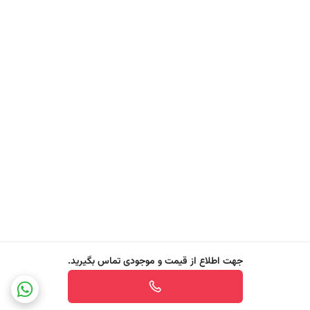
- مناسب برای شستشوی مو، صورت و بدن (3 در 1)
- دارای رایحه خنک، جسورانه و ماندگار "Fierce Ocean"
- فرمولاسیون متعادل و ملایم برای انواع پوست و مو
- ایجاد حس طراوت و شادابی طولانی‌مدت
- پاک‌کنندگی موثر بدون ایجاد خشکی یا تحریک
- حاوی ترکیبات پاک‌کننده قوی و کف‌کننده
- عطر با کیفیت و ماندگار در سطح عطرهای مردانه
- مناسب برای استفاده روزانه
- کمک به حفظ رطوبت و نرمی پوست و مو
- فرمولاسیون متناسب با سبک زندگی فعال و پرمشغله
- بسته‌بندی شیک و قابل‌استفاده آسان
- ترکیبات نگهدارنده برای حفظ کیفیت و ماندگاری محصول
جهت اطلاع از قیمت و موجودی تماس بگیرید.