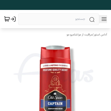
آداس استور
/
مراقبت از مو
/
شامپو مو