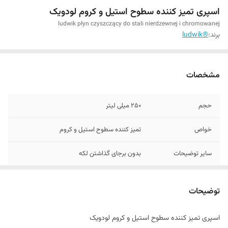
اسپری تمیز کننده سطوح استیل و کروم لودویک
ludwik płyn czyszczący do stali nierdzewnej i chromowanej
برند:
®ludwik
مشخصات
حجم
250 میلی لیتر
خواص
تمیز کننده سطوح استیل و کروم
سایر توضیحات
بدون برجای گذاشتن لکه
ساخت کشور
لهستان
توضیحات
اسپری تمیز کننده سطوح استیل و کروم لودویک