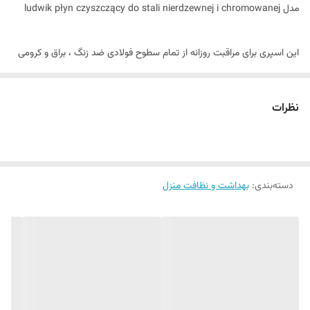
مدل ludwik płyn czyszczący do stali nierdzewnej i chromowanej
این اسپری برای مراقبت روزانه از تمام سطوح فولادی ضد زنگ ، براق و کرومی
در نظر گرفته شده است. به لطف فوم فعال ، به طور موثر آلودگی ، اثر انگشت
، لکه های آب و لکه های چربی را از بین می برد. سطح تمیز شده را خراش
نظرات
نمی دهد و رگه ای بر جای نمی گذارد. از چسبیدن مجدد کثیفی جلوگیری می
کند.
دسته‌بندی
:
راهنمای استفاده
بهداشت و نظافت منزل
کف را روی سطحی که قرار است تمیز شود بمالید و با دستمال مرطوب پاک
کنید.
در صورت کثیفی ماندگار ، کف را به مدت 5 دقیقه بگذارید و سپس آن را با یک
پارچه پاک کنید.
روی سطوح داغ استفاده نکنید. اگر شک دارید ، در یک منطقه کوچک ، در