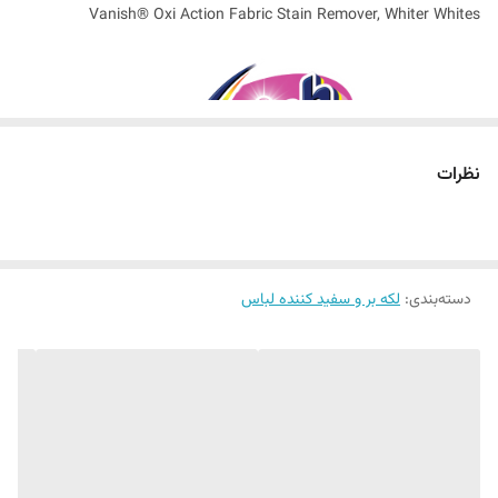
Vanish® Oxi Action Fabric Stain Remover, Whiter Whites
نظرات
لکه‌ زدایی پیشرفته، بدون آسیب به بافت لباس
دسته‌بندی
:
لکه بر و سفید کننده لباس
لکه‌ها بخشی ناخواسته، اما اجتناب‌ناپذیر از زندگی روزمره‌اند. از قطره‌ای سس
روی پیراهن سفید گرفته تا رد جوهر خودکار روی لباس فرم یا آثار عرق و چربی
روی یقه‌ و آستین‌ها.
شستشوی معمولی اغلب در برابر این لکه‌ها ناتوان است، به‌ویژه زمانی‌ که لکه
قدیمی شده یا پارچه حساس باشد.
چیزی آزاردهنده‌تر از ظاهر شدن لکه روی لباس‌های محبوب‌مان نیست.