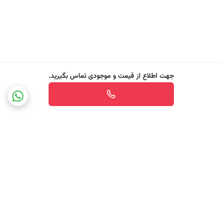
✔️ قابل استفاده در کنار شوینده معمولی
قابل افزودن به سیکل شستشو در ماشین لباسشویی یا به‌صورت پیش‌درمانی
برای لکه‌های موضعی.
اگر به‌دنبال یک لکه‌بر قدرتمند، ایمن و موثر هستید که بتواند بدون کلر و بدون
جهت اطلاع از قیمت و موجودی تماس بگیرید.
آسیب به لباس، هم لکه‌ها را از بین ببرد و هم سفیدی لباس‌ها را احیا کند،
Vanish Oxi Action Whiter Whites انتخابی هوشمندانه و حرفه‌ای برای
شستشویی کامل‌تر است.
ویژگی های Vanish® Oxi Action Fabric Stain Remover, Whiter
برگشت به بالا
Whites
- حذف انواع لکه‌های سخت و سرسخت (غذایی، چربی، جوهر، عرق و غیره)