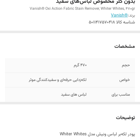
بدون کلر مخصوص لباس‌های سفید
Vanish® Oxi Action Fabric Stain Remover, Whiter Whites, 470gr
برند:
®Vanish
شناسه کالا
5011417570418
مشخصات
حجم
470 گرم
خواص
لکه‌زدایی حرفه‌ای و سفیدکنندگی موثر
مناسب برای
لباس های سفید
تاریخ تولید
02/2025
توضیحات
اصالت کالا
اصل
پودر لکه‌بر لباس ونیش مدل Whiter Whites
ساخت کشور
انگلستان