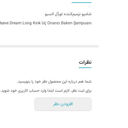
به سفارش
شامپو ترمیم‌کننده لورآل السیو
ساخت کشور
lseve Dream Long Kırık Uç Onarıcı Bakım Şampuanı
ترمیم و مراقبت حرفه‌ای موهای بلند با شامپو لورآل ong
نظرات
شکنندگی است. این محصول با ترکیبی منحصر‌به‌فرد از کراتین
شما هم درباره این محصول نظر خود را بنویسید.
فرمولاسیون پیشرفته این شامپو، ضمن ایجاد کف غنی و ملایم
برای ثبت نظر، لازم است ابتدا وارد حساب کاربری خود شوید.
لطیف‌تر، درخشان‌تر و سالم‌تر به نظر برسند.
افزودن نظر
است که به دنبال مراقبت حرفه‌ای، تقویت و محافظت از موه