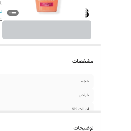
تا
ب
نم
س
شن
مشخصات
حجم
خواص
اصالت کالا
تاریخ تولید
توضیحات