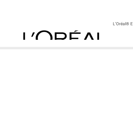
ترکیه
فرانسه
L’Oréal® E
Dream L
شامپو ترمیم‌کننده لورآل السیو arıcı Bakım Şampuanı
 گیاهی، روغن هندی و ویتامین‌ها، موها را به طور عمیق ترمیم کرده و از ساقه تا 
، موها را تغذیه کرده و از شکنندگی، وزشدگی و آسیب‌های محیطی محافظت می‌نماید.
ای بلند و آسیب‌دیده هستند و می‌خواهند موهایی سالم، مقاوم و درخشان داشته با