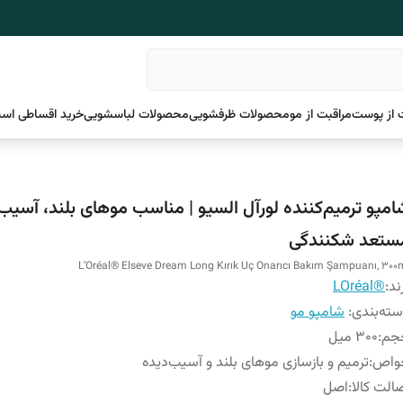
 از پوست
مراقبت از مو
محصولات ظرفشویی
محصولات لباسشویی
خرید اقساطی اسن
امپو ترمیم‌کننده لورآل السیو | مناسب موهای بلند، آسیب‌
ستعد شکنندگی
L’Oréal® Elseve Dream Long Kırık Uç Onarıcı Bakım Şampuanı, 300
ند:
®LOréal
ته‌بندی
:
شامپو مو
جم
:
300 میل
واص
:
ترمیم و بازسازی موهای بلند و آسیب‌دیده
الت کالا
:
اصل