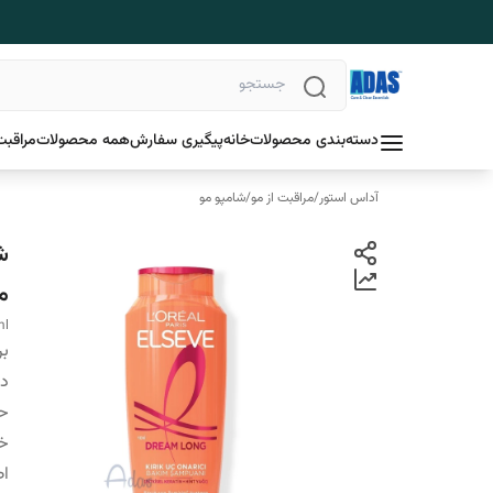
دسته‌بندی محصولات
خانه
پیگیری سفارش
همه محصولات
مراقبت
آداس استور
/
مراقبت از مو
/
شامپو مو
ش
م
ml
بر
دس
ح
خ
اص