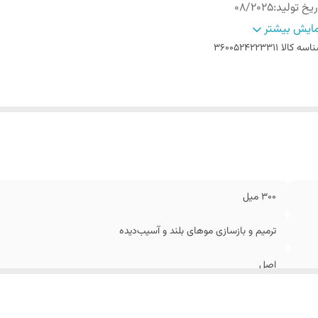
ریخ تولید
:
08/2025
ه سفارش
:
ترکیه
ایش بیشتر
اخت کشور
:
فرانسه
اسه کالا
3600524223311
300 میل
ترمیم و بازسازی موهای بلند و آسیب‌دیده
اصل
08/2025