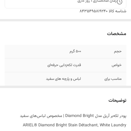
زمان آماده‌سازی
1
روز کاری
شناسه کالا
8435495819240
مشخصات
حجم
500 گرم
خواص
قدرت لکه‌زدایی حرفه‌ای
مناسب برای
لباس و پارچه های سفید
تاریخ تولید
12/2024
توضیحات
اصالت کالا
اصل
پودر لکه‌بر آریل مدل Diamond Bright | مخصوص لباس‌های سفید
ساخت کشور
اسپانیا
ARIEL® Diamond Bright Stain Détachant, White Laundry