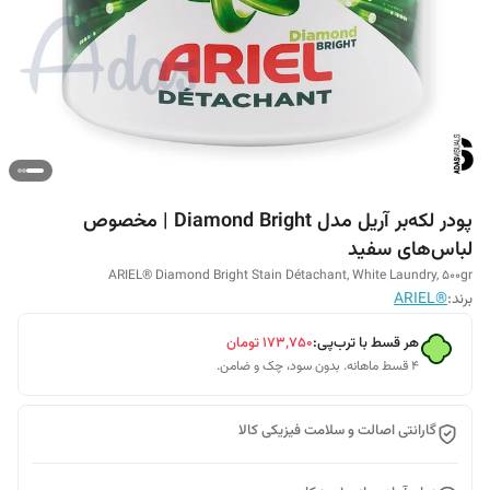
پودر لکه‌بر آریل مدل Diamond Bright | مخصوص
لباس‌های سفید
ARIEL® Diamond Bright Stain Détachant, White Laundry, 500gr
برند:
®ARIEL
هر قسط با ترب‌پی:
۱۷۳٬۷۵۰
تومان
۴ قسط ماهانه. بدون سود، چک و ضامن.
گارانتی اصالت و سلامت فیزیکی کالا