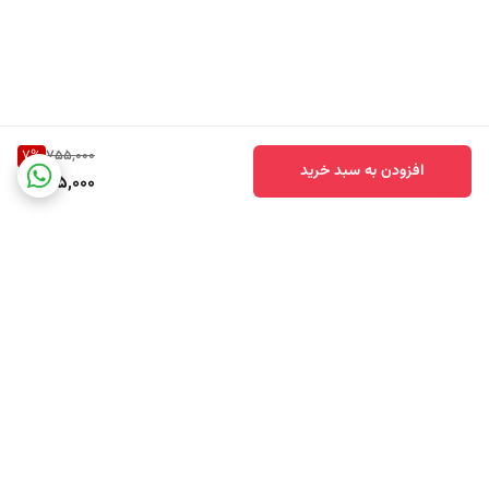
شستشوی مکرر از بین ببرد، مناسب برای صرفه‌جویی در انرژی و حفظ کیفیت
پارچه.
✔️
سفیدی و درخشندگی پایدار
ترکیب آنزیم‌ها و اپتیکال برایتنرها، سفیدی طبیعی لباس‌ها را بازسازی کرده و از
زرد شدن یا کدر شدن آن‌ها در شستشوهای متعدد جلوگیری می‌کند.
7
%
755,000
افزودن به سبد خرید
695,000
✔️
چندروش مصرفی برای عملکرد بهینه
امکان استفاده در ماشین لباسشویی، پیش‌تیمار مستقیم لکه‌ها، یا خیساندن
لباس، انعطاف‌پذیری کامل برای انواع نیازهای شستشو را فراهم می‌کند.
✔️
عملکرد جامع بر انواع لکه‌ها
موثر بر لکه‌های غذایی، چربی، نوشیدنی، گرد و خاک و آلودگی‌های روزمره، بدون
نیاز به مواد شوینده اضافی.
✔️
حفاظت از بافت پارچه
برگشت به بالا
فرمول ملایم و حرفه‌ای، تمیزکنندگی عمیق را بدون آسیب به تار و پود لباس
تضمین می‌کند و باعث حفظ طول عمر پارچه می‌شود.