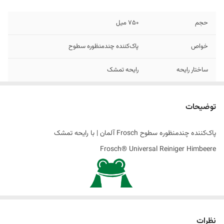
حجم
750 میل
خواص
پاک‌کننده چندمنظوره سطوح
ساختار رایحه
رایحه تمشک
اصالت کالا
اصل
توضیحات
ساخت کشور
آلمان
پاک‌کننده چندمنظوره سطوح Frosch آلمان | با رایحه تمشک
تاریخ تولید
06/2024
Frosch® Universal Reiniger Himbeere
نظرات