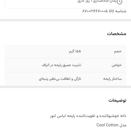
زمان آماده‌سازی
1
روز کاری
شناسه کالا
8700216670005
مشخصات
حجم
155 گرم
خواص
تثبیت عمیق رایحه در الیاف
ساختار رایحه
تازگی و لطافت بی‌نظیر پنبه‌ای
تاریخ تولید
07/2025
توضیحات
اصالت کالا
اصل
دانه خوشبوکننده و تقویت‌کننده رایحه لباس لنور
ساخت کشور
انگلستان
مدل Cool Cotton