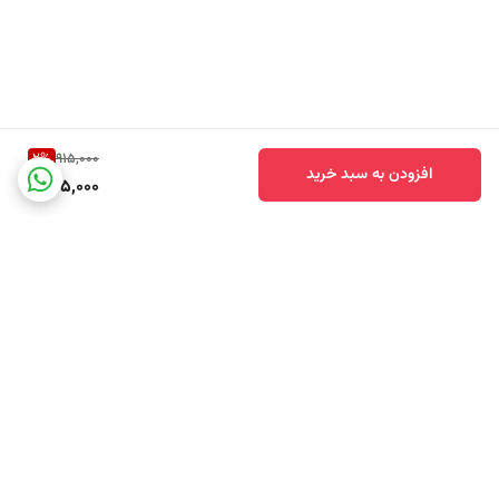
مناسب برای
افرادی که به رایحه‌های خنک، لطیف و تازه علاقه دارند
لباس‌های روزمره، ورزشی، ملحفه و حوله‌هایی که می‌خواهید همواره حس
تمیزی و تازگی داشته باشند
خلق حس آرامش و لطافت طبیعی در طول روز
2
%
915,000
افزودن به سبد خرید
حس غالب رایحه خنک، تازه، نرم، آرامش‌بخش و بسیار ماندگار
895,000
مزایای تخصصی استفاده
✔️ فناوری FreshLock برای تثبیت عمیق رایحه در الیاف
✔️ آزادسازی تدریجی رایحه برای ماندگاری طولانی
✔️ سازگار با همه پارچه‌ها، بدون آسیب یا تغییر رنگ
برگشت به بالا
✔️ قابل استفاده با هر نوع شوینده و هر مدل ماشین لباسشویی
✔️ جلوگیری از بوی نامطبوع لباس‌ها در طول روز