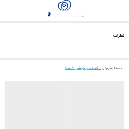
خوشبوکننده لباس با ماندگاری طولانی و رایحه بی‌نظیر
نظرات
آیا به دنبال لباس‌های خوشبو و تازه هستید که رایحه آن‌ها تا ساعت‌ها
ماندگار باشد؟
Lenor In-Wash Scent Booster راه‌حل حرفه‌ای و نوآورانه‌ای است که
دسته‌بندی
:
نرم کننده و خوشبو کننده
لباس‌ها را نرم، خوشبو و با طراوت بی‌نظیر تحویل می‌دهد. این محصول با
فرمول تخصصی نفوذ عمیق رایحه، رایحه را به الیاف لباس نفوذ داده و
تجربه‌ای حرفه‌ای از شستشو را برای شما فراهم می‌کند.
دانه های خوشبو کننده لنور برای تمام رایحه‌ها و انواع لباس‌ها، از نخی تا
پارچه‌های مصنوعی، مناسب است و با هر برنامه شستشوی ماشین
لباسشویی سازگار است. این محصول از ایجاد رسوبات روی لباس جلوگیری
کرده و باعث حفظ نرمی و لطافت الیاف می‌شود.