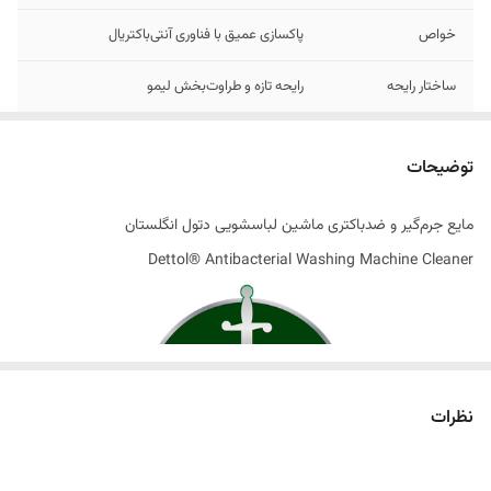
خواص
پاکسازی عمیق با فناوری آنتی‌باکتریال
ساختار رایحه
رایحه تازه و طراوت‌بخش لیمو
تاریخ انقضاء
06/2026
توضیحات
اصالت کالا
اصل
مایع جرم‌گیر و ضدباکتری ماشین لباسشویی دتول انگلستان
ساخت کشور
انگلستان
Dettol® Antibacterial Washing Machine Cleaner
نظرات