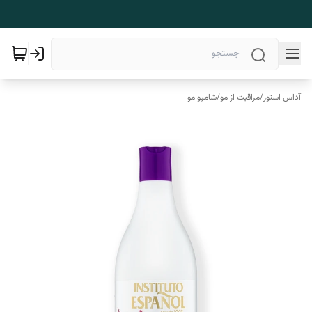
آداس استور
/
مراقبت از مو
/
شامپو مو