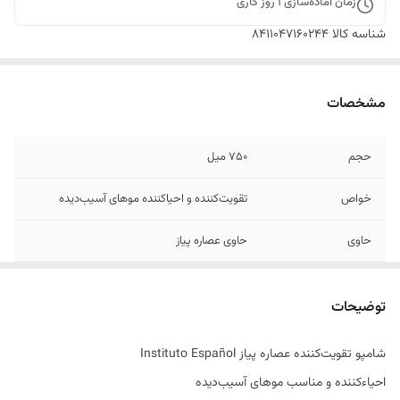
زمان آماده‌سازی
1
روز کاری
شناسه کالا
8411047160244
مشخصات
حجم
750 میل
خواص
تقویت‌کننده و احیاکننده موهای آسیب‌دیده
حاوی
حاوی عصاره پیاز
مناسب برای
موهای آسیب‌دیده، ضعیف و شکننده
توضیحات
تاریخ انقضاء
11/2030
شامپو تقویت‌کننده عصاره پیاز Instituto Español
ساخت کشور
اسپانیا
احیاءکننده و مناسب موهای آسیب‌دیده