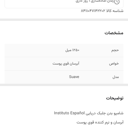
زمان آماده‌سازی
1
روز کاری
شناسه کالا
8411047142202
مشخصات
حجم
1250 میل
خواص
آبرسان قوی پوست
مدل
Suave
تاریخ انقضاء
11/2030
توضیحات
اصالت کالا
اصل
شامپو بدن جلبک دریایی Instituto Español
ساخت کشور
اسپانیا
آبرسان و نرم کننده قوی پوست