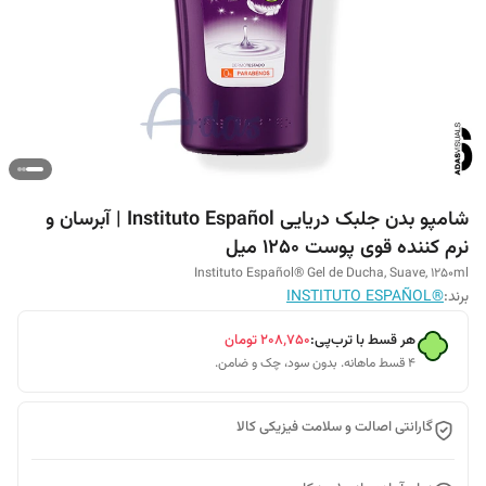
شامپو بدن جلبک دریایی Instituto Español | آبرسان و
نرم کننده قوی پوست 1250 میل
Instituto Español® Gel de Ducha, Suave, 1250ml
برند:
®INSTITUTO ESPAÑOL
هر قسط با ترب‌پی:
۲۰۸٬۷۵۰
تومان
۴ قسط ماهانه. بدون سود، چک و ضامن.
گارانتی اصالت و سلامت فیزیکی کالا