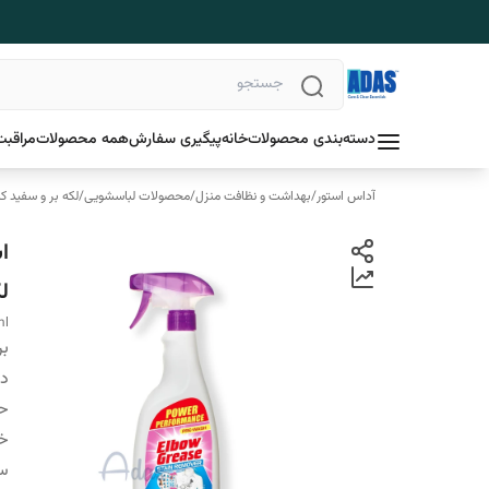
دسته‌بندی محصولات
خانه
پیگیری سفارش
همه محصولات
مراقبت
آداس استور
/
بهداشت و نظافت منزل
/
محصولات لباسشویی
/
لکه بر و سفید ک
ل
ml
بر
دس
ح
خ
س