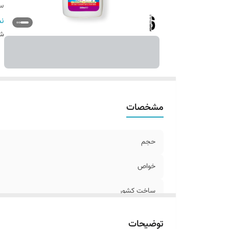
سا
اص
نم
شن
مشخصات
حجم
خواص
ساخت کشور
سایر توضیحات
توضیحات