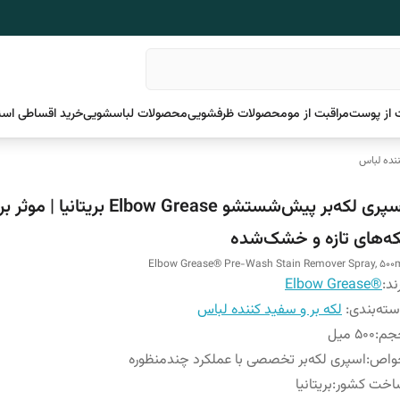
 از پوست
مراقبت از مو
محصولات ظرفشویی
محصولات لباسشویی
خرید اقساطی اسن
ننده لباس
اسپری لکه‌بر پیش‌شستشو Elbow Grease بریتانیا | موثر بر
که‌های تازه و خشک‌شده
Elbow Grease® Pre-Wash Stain Remover Spray, 500
ند:
®Elbow Grease
ته‌بندی
:
لکه بر و سفید کننده لباس
جم
:
500 میل
واص
:
اسپری لکه‌بر تخصصی با عملکرد چندمنظوره
اخت کشور
:
بریتانیا