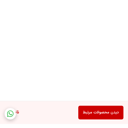
تخصصی و بازسازی عمیق موهای آسیب‌دیده هستند. استفاده منظم از این
پک باعث می‌شود موها قوی‌تر، سالم‌تر، نرم‌تر و درخشان‌تر شوند و اثرات ناشی
از خشکی، شکنندگی و موخوره به طور چشمگیری کاهش یابد. این پک
تجربه‌ای حرفه‌ای از بازسازی و تقویت 5 گانه مو را در یک محصول جامع و
مطمئن ارائه می‌دهد.
ویژگی‌های پک شامپو و نرم‌کننده L’Oréal Elseve Komple Onarıcı 5
- بازسازی کامل مو از ریشه تا نوک با استفاده همزمان شامپو و نرم‌کننده
- رفع 5 مشکل رایج موهای آسیب‌دیده. آسیب و فرسودگی، شکنندگی،
ناموجود
دیدن محصولات مرتبط
خشکی، سختی و موخوره
- تقویت ساختار تارهای مو و افزایش استحکام و مقاومت فیبر مو