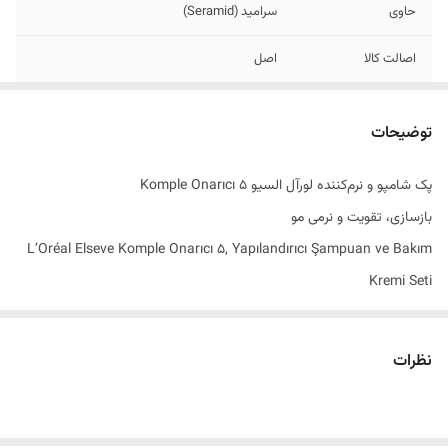
حاوی
سرامید (Seramid)
اصالت کالا
اصل
به سفارش
ترکیه
توضیحات
ساخت کشور
فرانسه
پک شامپو و نرم‌کننده لورآل السیو Komple Onarıcı 5
بازسازی، تقویت و نرمی مو
L’Oréal Elseve Komple Onarıcı 5, Yapılandırıcı Şampuan ve Bakım
Kremi Seti
نظرات