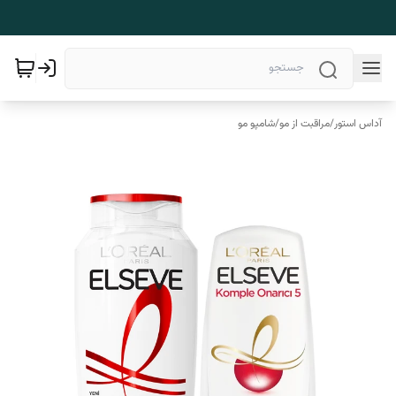
آداس استور
/
مراقبت از مو
/
شامپو مو