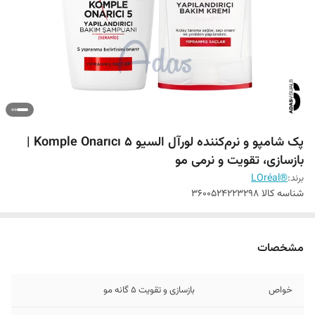
پک شامپو و نرم‌کننده لورآل السیو Komple Onarıcı 5 |
بازسازی، تقویت و نرمی مو
برند:
®LOréal
شناسه کالا
3600524223298
مشخصات
خواص
بازسازی و تقویت ۵ گانه مو