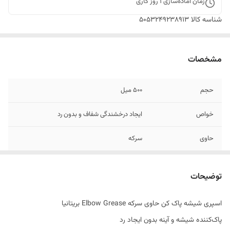
زمان آماده‌سازی
1
روز کاری
شناسه کالا
5053249238913
مشخصات
حجم
500 میل
خواص
ایجاد درخشندگی شفاف و بدون رد
حاوی
سرکه
اصالت کالا
اصل
توضیحات
ساخت کشور
بریتانیا
اسپری شیشه پاک کن حاوی سرکه Elbow Grease بریتانیا
پاک‌کننده شیشه و آینه بدون ایجاد رد