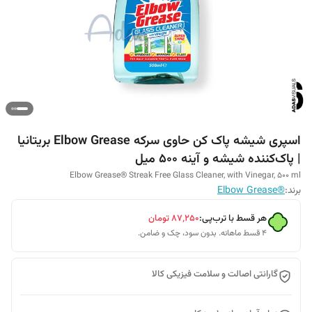
اسپری شیشه پاک کن حاوی سرکه Elbow Grease بریتانیا
| پاک‌کننده شیشه و آینه 500 میل
Elbow Grease® Streak Free Glass Cleaner, with Vinegar, 500 ml
برند:
®Elbow Grease
هر قسط با ترب‌پی:
۸۷٬۲۵۰
تومان
۴ قسط ماهانه. بدون سود، چک و ضامن.
گارانتی اصالت و سلامت فیزیکی کالا