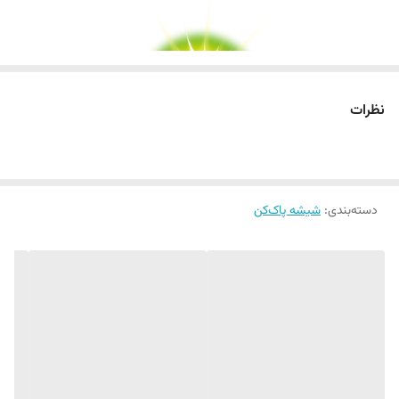
نظرات
درخشندگی حرفه‌ای بدون ایجاد رد و لکه
دسته‌بندی
:
شیشه پاک‌کن
اگر به دنبال یک شیشه پاک‌کن قدرتمند برای داشتن شیشه‌هایی کاملا شفاف،
براق و بدون لکه هستید، Elbow Grease Glass Cleaner with Vinegar
یکی از گزینه‌های کاربردی برای نظافت حرفه‌ای منزل و محیط کار است. این
اسپری 500 میلی لیتری با بهره‌گیری از ترکیب پاک‌کننده‌های تخصصی و قدرت
پاک‌کنندگی سرکه، چربی، گردوغبار، اثر انگشت و آلودگی‌های روزمره را از روی
سطوح شیشه‌ای پاک کرده و ظاهری شفاف و درخشان ایجاد می‌کند.