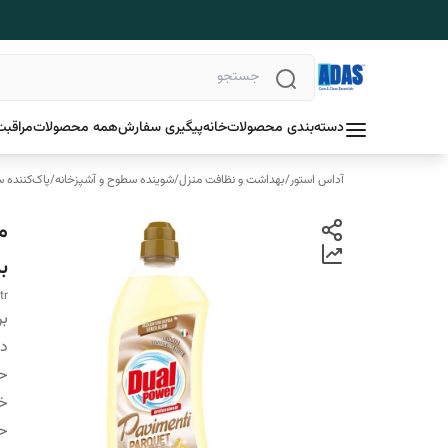
دسته‌بندی محصولات
خانه
پیگیری سفارش
همه محصولات
مراقبت
آداس استور
/
بهداشت و نظافت منزل
/
شوینده سطوح و آشپزخانه
/
پاک‌کننده
ب
tr
بر
دس
ح
خ
ح