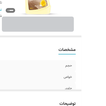
تا
اص
نم
س
شن
مشخصات
حجم
خواص
حاوی
تاریخ انقضاء
توضیحات