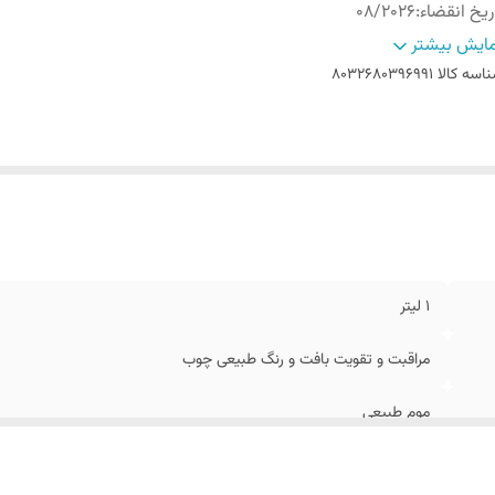
ریخ انقضاء
:
08/2026
الت کالا
:
اصل
ایش بیشتر
اخت کشور
:
ایتالیا
اسه کالا
8032680396991
1 لیتر
مراقبت و تقویت بافت و رنگ طبیعی چوب
موم طبیعی
08/2026