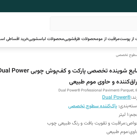
 از پوست
مراقبت از مو
محصولات ظرفشویی
محصولات لباسشویی
خرید اقساطی اسن
 سطوح تخصصی
راق‌کننده و حاوی موم طبیعی
Dual Power® Professional Pavimenti Parquet, 1l
ند:
®Dual Power
ته‌بندی
:
پاک‌کننده سطوح تخصصی
جم
:
1 لیتر
واص
:
مراقبت و تقویت بافت و رنگ طبیعی چوب
اوی
:
موم طبیعی