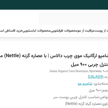
 از پوست
مراقبت از مو
محصولات ظرفشویی
محصولات لباسشویی
خرید اقساطی اسن
شامپو ارگانیک موی چر
ترل چربی 900 میل
Dalas Organic Care Shampoo, Кропива, 900
ند:
®DALAS
ته‌بندی
:
شامپو مو
جم
:
900 میل
واص
:
مناسب کنترل چربی پوست سر
اوی
:
عصاره گیاه گزنه (Nettle)