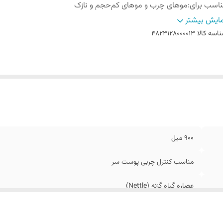
اسب برای
:
موهای چرب و موهای کم‌حجم و نازک
یر توضیحات
:
فاقد رنگ‌های مصنوعی، پارابن و سیلیکون
ایش بیشتر
ریخ تولید
:
08/2025
اسه کالا
4823128000013
ریخ انقضاء
:
02/2028
الت کالا
:
اصل
اخت کشور
:
اوکراین
900 میل
مناسب کنترل چربی پوست سر
عصاره گیاه گزنه (Nettle)
موهای چرب و موهای کم‌حجم و نازک