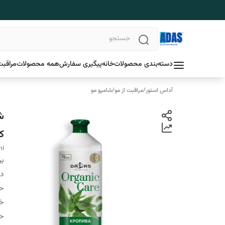
دسته‌بندی محصولات
خانه
پیگیری سفارش
همه محصولات
مراقبت
آداس استور
/
مراقبت از مو
/
شامپو مو
کن
ml
بر
دس
ح
خ
ح