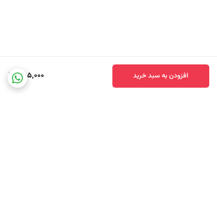
سطوح قابل استفاده
این محصول برای سطوح مقاوم در آشپزخانه طراحی شده است، از جمله
اجاق گاز و صفحه پخت
هود و سیستم تهویه
785,000
افزودن به سبد خرید
مایکروویو و فر
یخچال و فریزر (سطوح بیرونی)
سینک و شیرآلات آشپزخانه
کانتر و سطوح مقاوم آشپزخانه
سطوح فلزی، پلاستیکی و لعاب‌دار
نوع آلودگی‌های هدف
برگشت به بالا
چربی‌های تازه و قدیمی
لکه‌های روغن و پخت‌وپز
آلودگی‌های روزمره آشپزخانه