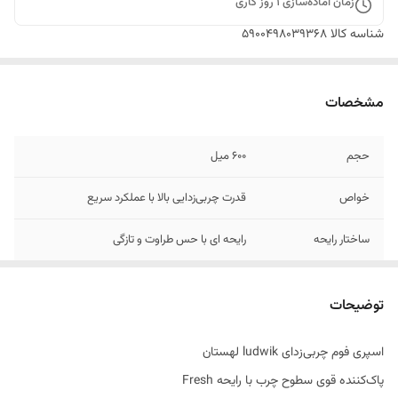
زمان آماده‌سازی
1
روز کاری
شناسه کالا
5900498039368
مشخصات
حجم
600 میل
خواص
قدرت چربی‌زدایی بالا با عملکرد سریع
ساختار رایحه
رایحه ای با حس طراوت و تازگی
تاریخ انقضاء
03/2027
توضیحات
اصالت کالا
اصل
اسپری فوم چربی‌زدای ludwik لهستان
ساخت کشور
لهستان
پاک‌کننده قوی سطوح چرب با رایحه Fresh