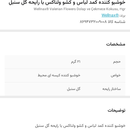
خوشبو کننده کمد لباس و کشو ولناکس با رایحه گل سنبل
Wellnax® Valerian Flowers Dolap ve Çekmece Kokusu, 21gr
برند:
®Wellnax
شناسه کالا
8694732009008
مشخصات
حجم
21 گرم
خواص
خوشبو کننده کیسه ای محیط
ساختار رایحه
گل سنبل
اصالت کالا
اصل
توضیحات
ساخت کشور
ترکیه
خوشبو کننده کمد لباس و کشو ولناکس با رایحه گل سنبل