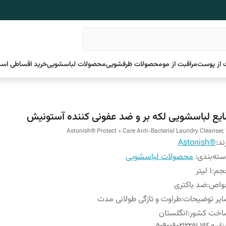
 از پوست
مراقبت از مو
محصولات ظرفشویی
محصولات لباسشویی
خرید اقساطی اسن
ایع لباسشویی لکه بر و ضد عفونی کننده آستونیش
Astonish® Protect + Care Anti-Bacterial Laundry Cleanser, 
ند:
®Astonish
ته‌بندی
:
محصولات لباسشویی
جم
:
1 لیتر
واص
:
ضد باکتری
یر توضیحات
:
طراوت و تازگی طولانی مدت
اخت کشور
:
انگلستان