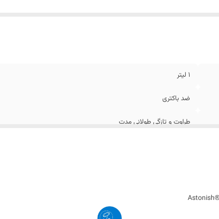
1 لیتر
ضد باکتری
طراوت و تازگی طولانی مدت
انگلستان
Astonish® 