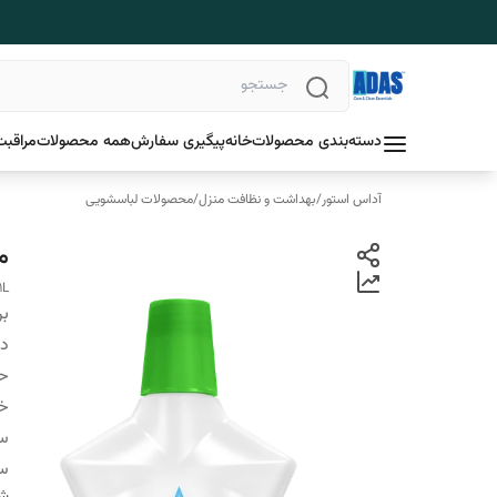
دسته‌بندی محصولات
خانه
پیگیری سفارش
همه محصولات
مراقبت
آداس استور
/
بهداشت و نظافت منزل
/
محصولات لباسشویی
م
1L
بر
دس
ح
خ
سا
س