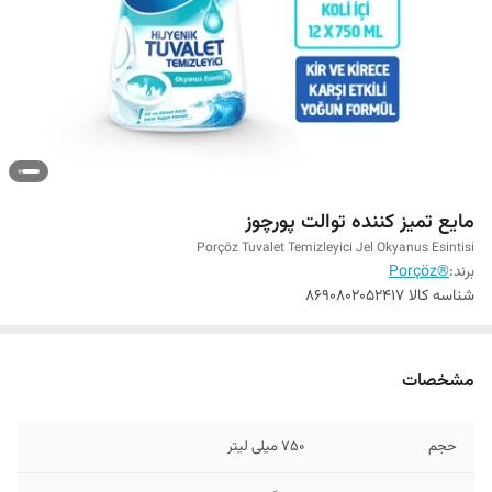
مایع تمیز کننده توالت پورچوز
Porçöz Tuvalet Temizleyici Jel Okyanus Esintisi
برند:
®Porçöz
شناسه کالا
8690802052417
مشخصات
حجم
750 میلی لیتر