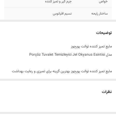
خواص
جرم گیر و تمیز کننده
ساختار رایحه
نسیم اقیانوس
ساخت کشور
ترکیه
توضیحات
مایع تمیز کننده توالت پورچوز
مدل Porçöz Tuvalet Temizleyici Jel Okyanus Esintisi
مایع تمیز کننده توالت پورچوز بهترین گزینه برای تمیزی و رعایت بهداشت
توالت می باشد. توالت محیطی است که در معرض آلودگی‌های زیادی قرار دارد
و بستر مناسبی برای رشد میکروب ها و باکتری ها و انواع لکه ها می باشد. با
نظرات
افزایش باکتری‌ها بوی بد و نامطبوع توالت بیشتر به مشام میرسد و این بسیار
ناخوشایند است. در گذشته به دلیل اینکه توالت‌ها در دورترین نقطه از خانه
قرار داشتند ، استفاده از جرمگیر ها و مایع های تمیز کننده توالت اهمیت