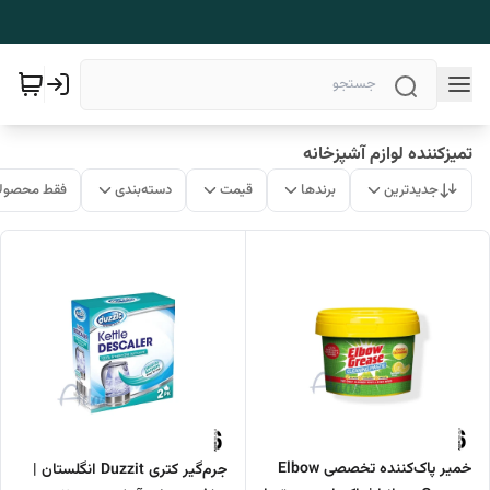
تمیزکننده لوازم آشپزخانه
جدیدترین
برندها
قیمت
دسته‌بندی
فقط محصولا
خمیر پاک‌کننده تخصصی Elbow
جرم‌گیر کتری Duzzit انگلستان |