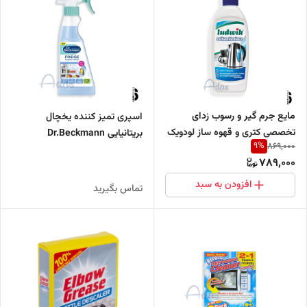
مایع جرم گیر و رسوب زدای
اسپری تمیز کننده یخچال
تخصصی کتری و قهوه ساز لودویک
بریتانیایی Dr.Beckmann
9
%
869,000
| 250 میل
789,000
افزودن به سبد
تماس بگیرید