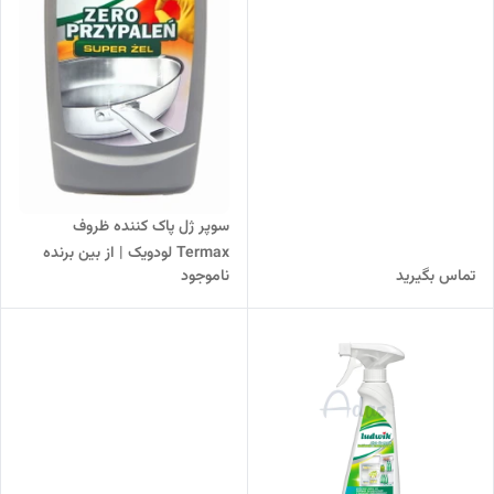
سوپر ژل پاک کننده ظروف
Termax لودویک | از بین برنده
تماس بگیرید
ناموجود
لکه‌های سوخته ظروف