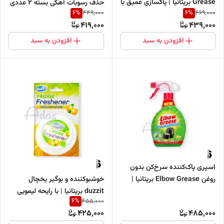
Grease بریتانیا | پاکسازی عمیق با
حذف رسوبات آهکی بسته ۲ عددی
6
%
6
%
449,000
469,000
رایحه لیمو تازه
419,000
439,000
افزودن به سبد
افزودن به سبد
اسپری پاک‌کننده سرخ‌کن بدون
خوشبوکننده و بوگیر یخچال
روغن Elbow Grease بریتانیا |
duzzit بریتانیا | با رایحه لیمویی
چربی‌زدای قوی با رایحه لیموی تازه
6
%
455,000
425,000
485,000