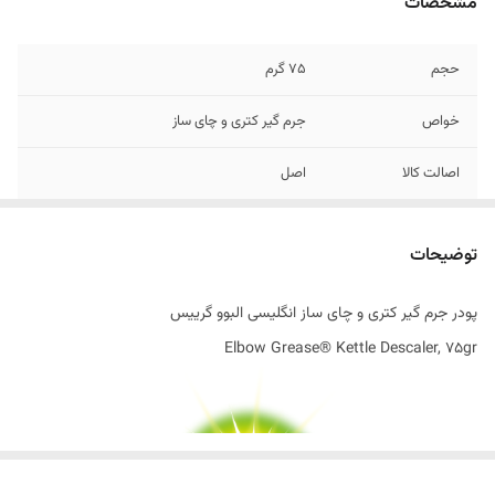
مشخصات
حجم
75 گرم
خواص
جرم گیر کتری و چای ساز
اصالت کالا
اصل
ساخت کشور
انگلستان
توضیحات
پودر جرم گیر کتری و چای ساز انگلیسی البوو گرییس
Elbow Grease® Kettle Descaler, 75gr