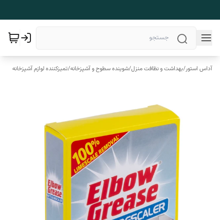
آداس استور
/
بهداشت و نظافت منزل
/
شوینده سطوح و آشپزخانه
/
تمیزکننده لوازم آشپزخانه