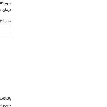
درمان م
229,000
پاک‌کنن
حاوی عص