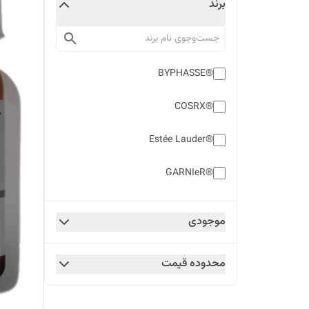
برند
®BYPHASSE
®COSRX
®Estée Lauder
®GARNIeR
®Neutrogena
موجودی
®Simple
محدوده قیمت
.The Ordinary