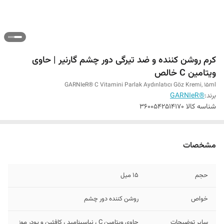
کرم روشن‌ کننده و ضد تیرگی دور چشم گارنیر | حاوی
ویتامین C خالص
GARNIeR® C Vitamini Parlak Aydınlatıcı Göz Kremi, 15ml
برند:
®GARNIeR
شناسه کالا
3600542514170
مشخصات
حجم
15 میل
خواص
روشن کننده دور چشم
سایر توضیحات
حاوی ویتامین C ، نیاسینامید ، کافئین و پودر موز