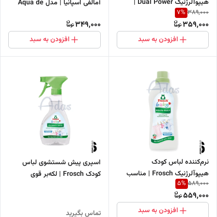
هیپوآلرژنیک Dual Power |
آمالفی اسپانیا | مدل Áqua de
7
%
389,000
مناسب پوست‌های حساس و
colônia
349,000
359,000
لباس کودکان
افزودن به سبد
افزودن به سبد
نرم‌کننده لباس کودک
اسپری پیش شستشوی لباس
هیپوآلرژنیک Frosch | مناسب
کودک Frosch | لکه‌بر قوی
5
%
589,000
لباس و ملحفه نوزاد و کودک
لباس‌های رنگی و سفید
559,000
افزودن به سبد
تماس بگیرید