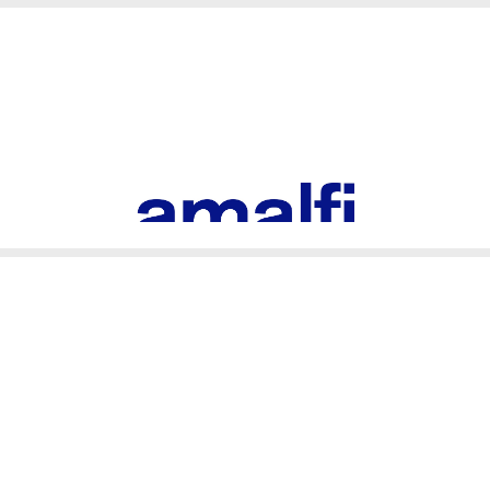
06/2029
اصل
اسپانیا
حاوی مواد ملایم و طبیعی است که پوست حساس کودکان را تحریک نمی کند. همچن
طور معمول حاوی عصاره های گیاهی است و همچنین مواد شوینده بسیار ملایمی در