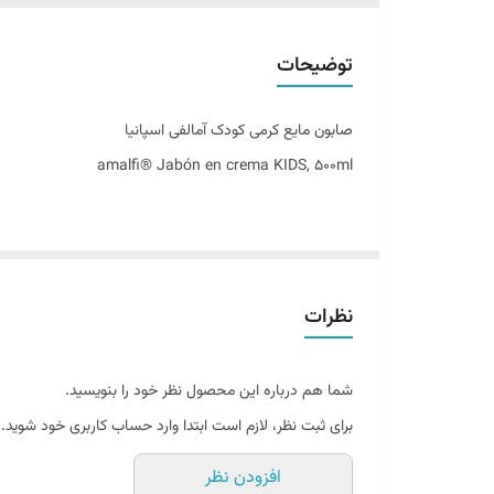
تاریخ انقضاء
توضیحات
اصالت کالا
صابون مایع کرمی کودک آمالفی اسپانیا
ساخت کشور
amalfi® Jabón en crema KIDS, 500ml
نظرات
شما هم درباره این محصول نظر خود را بنویسید.
صابون مایع مناسب شستشوی دست و بدن کودکان ، معمولا 
برای ثبت نظر، لازم است ابتدا وارد حساب کاربری خود شوید.
برای کودکان جذاب است. صابون های مایع مناسب کودکان ب
افزودن نظر
کودکان نرساند.