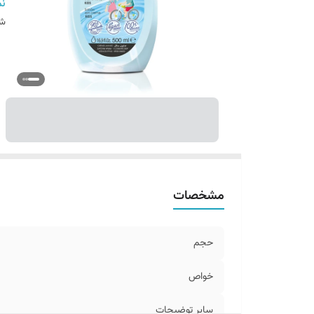
اص
نم
س
شن
مشخصات
حجم
خواص
سایر توضیحات