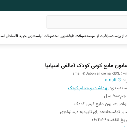
 از پوست
مراقبت از مو
محصولات ظرفشویی
محصولات لباسشویی
خرید اقساطی اسن
ابون مایع کرمی کودک آمالفی اسپانیا
amalfi® Jabón en crema KIDS, 500
ند:
®amalfi
ته‌بندی
:
بهداشت و حمام کودک
جم
:
500 میل
واص
:
صابون مایع کرمی کودک
یر توضیحات
:
دارای تاییدیه درماتولوژی
ریخ انقضاء
:
06/2029