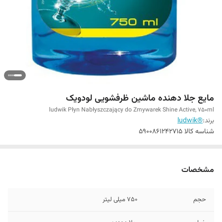
مایع جلا دهنده ماشین ظرفشویی لودویک
ludwik Płyn Nabłyszczający do Zmywarek Shine Active, 750ml
برند:
®ludwik
شناسه کالا
5900861242715
مشخصات
حجم
750 میلی لیتر