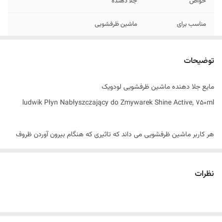
خواص
جلا دهنده
مناسب برای
ماشین ظرفشویی
ساخت کشور
لهستان
توضیحات
مایع جلا دهنده ماشین ظرفشویی لودویک
ludwik Płyn Nabłyszczający do Zmywarek Shine Active, 750ml
هر کاربر ماشین ظرفشویی می داند که تاثیری که هنگام بیرون آوردن ظروف
شسته شده از ماشین ظرفشویی مشاهده می کنیم همیشه رضایت بخش
نیست. به خصوص زمانی که از محصولات تست نشده استفاده می
نظرات
کنید. ظروف با وجود اینکه شسته شده اند اما از نظر ظاهری درخشش و
زیبایی دلپذیری ندارند و یا دارای رگه و لکه هستند. محلولی که می توانید به
عنوان افزودنی به مواد شوینده ای که در ماشین ظرفشویی استفاده می کنید