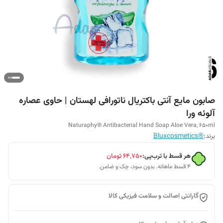
صابون مایع آنتی باکتریال ناتورافی لهستان | حاوی عصاره
آلوئه ورا
Naturaphy® Antibacterial Hand Soap Aloe Vera, 650ml
برند:
®Bluxcosmetics
هر قسط با ترب‌پی:
۶۴٬۷۵۰
تومان
۴ قسط ماهانه. بدون سود، چک و ضامن.
گارانتی اصالت و سلامت فیزیکی کالا