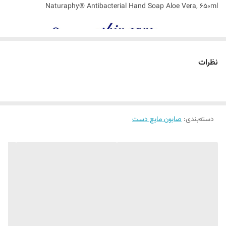
Naturaphy® Antibacterial Hand Soap Aloe Vera, 650ml
نظرات
پاکیزگی عمیق با لطافت طبیعی آلوئه ورا
پوست دست ‌ها، خط مقدم مراقبت از سلامت بدن است و سزاوار بیشترین
توجه و محافظت.
دسته‌بندی
:
صابون مایع دست
صابون مایع آنتی ‌باکتریال ناتورافی با فرمولاسیونی ملایم و موثر، غنی‌ شده با
عصاره آلوئه ورا، راهکاری هوشمندانه برای شستشویی است که هم پاک‌
کنندگی کامل را تضمین می‌ کند و هم لطافت و رطوبت پوست را حفظ می‌
نماید.
آلوئه ‌ورا با خواص تسکین ‌دهنده، آبرسان و ضد التهاب خود، این محصول را
به گزینه‌ای ایده‌آل برای مصرف روزانه تبدیل کرده است ، بدون خشک شدن یا
تحریک پوست، حتی در استفاده ‌های مکرر.