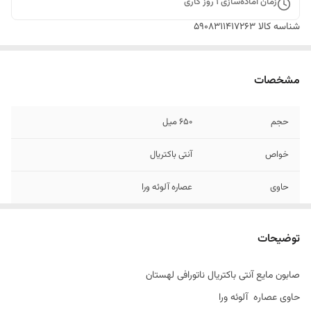
زمان آماده‌سازی
1
روز کاری
شناسه کالا
5908311417263
مشخصات
حجم
650 میل
خواص
آنتی باکتریال
حاوی
عصاره آلوئه ورا
تاریخ تولید
04/2025
توضیحات
اصالت کالا
اصل
صابون مایع آنتی باکتریال ناتورافی لهستان
ساخت کشور
لهستان
حاوی عصاره آلوئه ورا