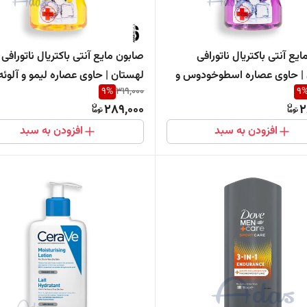
یع آنتی باکتریال ناتورافی
صابون مایع آنتی باکتریال ناتورافی
| حاوی عصاره اسطوخودوس و
لهستان | حاوی عصاره لیمو و آلوئه 
9
%
319,000
9
289,000
2
افزودن به سبد
افزودن به سبد