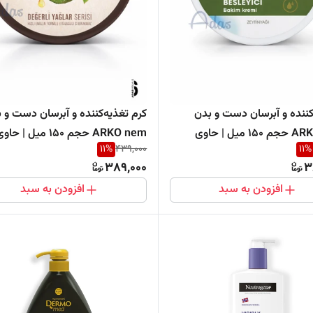
‌کننده و آبرسان دست و بدن
کرم تغذیه‌کننده و آبرسان دست و 
ARKO nem حجم 150 میل | حاوی
ARKO nem حجم 150 میل | حا
11
%
439,000
11
%
تون
روغن آووکادو
389,000
3
افزودن به سبد
افزودن به سبد