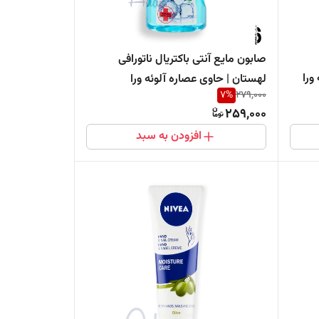
صابون مایع آنتی باکتریال ناتورافی
ورا
لهستان | حاوی عصاره آلوئه ورا
7
%
279,000
259,000
افزودن به سبد