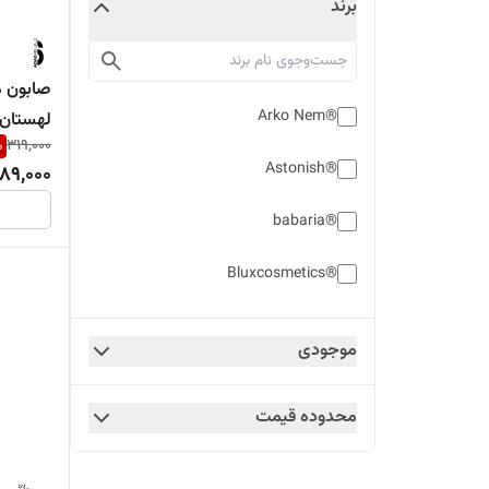
برند
صابون ما
®Arko Nem
لهستان 
%
319,000
آلوئه ورا
®Astonish
89,000
®babaria
®Bluxcosmetics
®BYPHASSE
موجودی
®CANDY
محدوده قیمت
®CeraVe
®DERMOmed