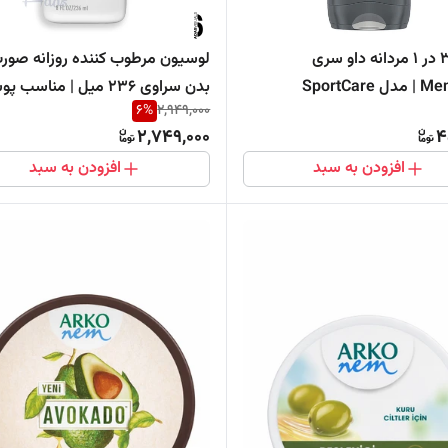
شامپو 3 در 1 مردانه داو سری
لوسیون مرطوب کننده روزانه صورت
Men+Care | مدل SportCare
بدن سراوی 236 میل | مناسب
6
%
2,949,000
End
خشک و نرمال
2,749,000
4
افزودن به سبد
افزودن به سبد