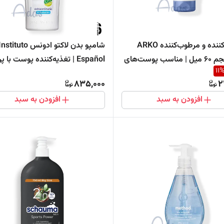
کرم نرم‌کننده و مرطوب‌کننده ARKO
شامپو بدن لاکتو ادونس nstituto
nem حجم 60 میل | مناسب پوست‌های
Español | تغذیه‌کننده پوست با 
11
شیر 1250 میل
835,000
2
افزودن به سبد
افزودن به سبد