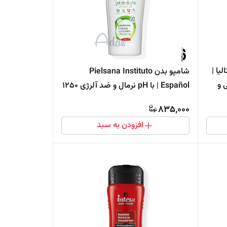
ان DERMOmed ایتالیا |
شامپو بدن Pielsana Instituto
غنی و
Español | با pH نرمال و ضد آلرژی 1250
میل
835,000
افزودن به سبد