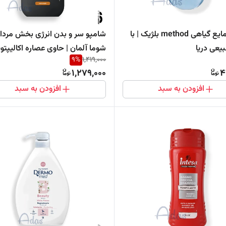
صابون مایع گیاهی method بلژیک | با
شامپو سر و بدن انرژی بخش مردان
یعی دریا
شوما آلمان | حاوی عصاره اکالیپت
9
%
1,419,000
1,279,000
4
افزودن به سبد
افزودن به سبد