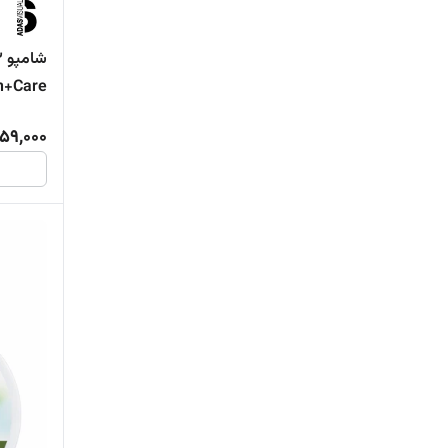
®Dove
®GLYSOLID
urance
59,000
®INSTITUTO ESPAÑOL
®Intesa
®Johnsons
®lactovit
®lovyc
®method
®Neutrogena