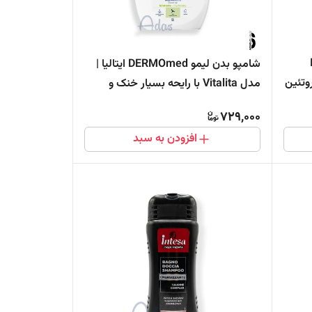
I
شامپو بدن لیمو DERMOmed ایتالیا |
پروتئین
مدل Vitalita با رایحه بسیار خنک و
پرانرژی
729,000
افزودن به سبد