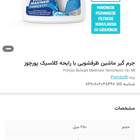
جرم گیر ماشین ظرفشویی با رایحه کلاسیک پورچوز
Porçöz Bulaşık Makinesi Temizleyici 250 Ml
برند:
®Porçöz
شناسه کالا
8690802038497
مشخصات
حجم
250 میل