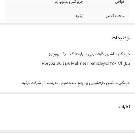
خواص
جرم گیر و رسوب زدا
ساخت کشور
ترکیه
توضیحات
جرم گیر ماشین ظرفشویی با رایحه کلاسیک پورچوز
مدل Porçöz Bulaşık Makinesi Temizleyici 250 Ml
جرم‌گیر ماشین ظرفشویی پورچوز ، محصولی قدرتمند از شرکت ترکیه
ای Porçöz می باشد که برای از بین برئن و پاک کردن جرم ها و رسوب زدایی
ماشین ظرفشویی بسیار کارآمد و مقرون به صرفه است. جرم گیر ماشین
نظرات
ظرفشویی پورچوز با فرمول قدرتمند خود باقیمانده مواد غذایی ، چربی و جرم
موجود در ماشین ظرفشویی و قسمت های مهم آن را از بین می برد و از این
طریق عمر مفید آن را افزایش می دهد و همچنین هزینه های گزاف برای تعمیر