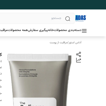
دسته‌بندی محصولات
خانه
پیگیری سفارش
همه محصولات
مراقبت
آداس استور
/
مراقبت از پوست
کرم
ml
بر
دس
ح
خ
ح
سا