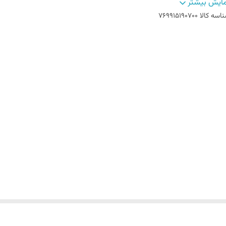
ور مبدا برند
:
کانادا
ایش بیشتر
اسه کالا
769915190700