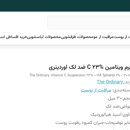
 از پوست
مراقبت از مو
محصولات ظرفشویی
محصولات لباسشویی
خرید اقساطی اسن
 ویتامین %23 C ضد لک اوردینری
The Ordinary. Vitamin C Suspension 23% + HA Spheres 2% - 30 
ند:
.The Ordinary
ته‌بندی
:
مراقبت از پوست
جم
:
30 میل
واص
:
ضد لک
اوی
:
اسید هیالورونیک
یر توضیحات
:
جبران کمبود رطوبت پوست