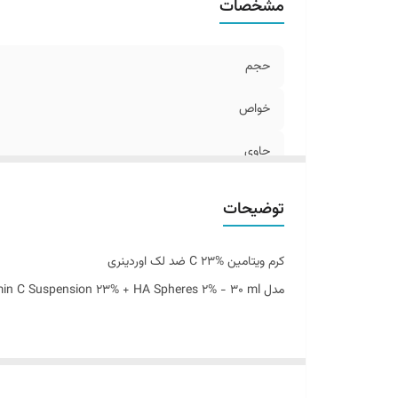
مشخصات
حجم
خواص
حاوی
سایر توضیحات
توضیحات
کشور مبدا برند
کرم ویتامین %23 C ضد لک اوردینری
مدل The Ordinary. Vitamin C Suspension 23% + HA Spheres 2% - 30 ml