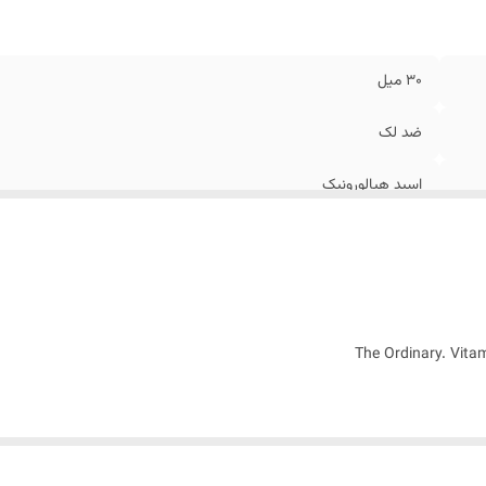
30 میل
ضد لک
اسید هیالورونیک
جبران کمبود رطوبت پوست
کانادا
اینست که ، آنها کاملا فرار هستند و در تماس با نور آفتاب و هوا تغییر ماهیت می د