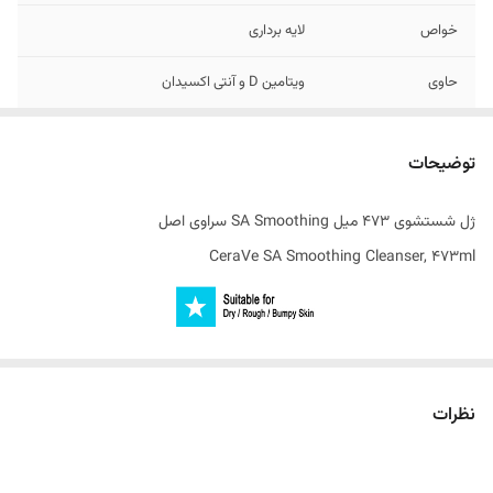
خواص
لایه برداری
حاوی
ویتامین D و آنتی اکسیدان
مناسب برای
پوست های خشک / زبر و ناهموار
توضیحات
ساخت کشور
فرانسه
ژل شستشوی 473 میل SA Smoothing سراوی اصل
CeraVe SA Smoothing Cleanser, 473ml
ژل شستشوی سراوی توسط متخصصان پوست ساخته شده است و به آرامی
پوست را با اسید سالیسیلیک لایه برداری می کند تا پوست خشک و زبر و
نظرات
ناهموار را صاف کند. ژل شستشوی پوست خشک سراوی مخصوص صورت و
بدن به کاهش بافت زبر و ناهموار پوست کمک می کند و پوست را صاف تر