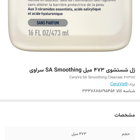
ژل شستشوی 473 میل SA Smoothing سراوی
CeraVe SA Smoothing Cleanser, 473ml
برند:
®CeraVe
شناسه کالا
3337875795456
مشخصات
حجم
473 میل