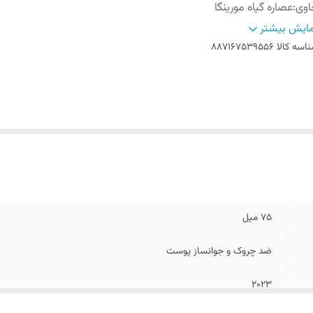
اوی
:
عصاره گیاه مورینگا
اخت کشور
:
انگلستان
ایش بیشتر
اسه کالا
887167539556
75 میل
ضد چروک و جوانساز پوست
2023