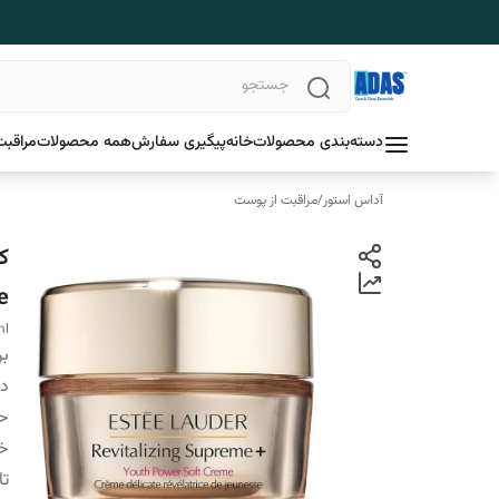
دسته‌بندی محصولات
خانه
پیگیری سفارش
همه محصولات
مراقبت
آداس استور
/
مراقبت از پوست
e
ml
بر
دس
ح
خ
تا