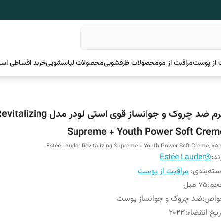
 از پوست
مراقبت از مو
محصولات ظرفشویی
محصولات لباسشویی
خرید اقساطی اسن
کرم ضد چروک و جوانساز قوی استی لودر مدل talizing
Supreme + Youth Power Soft Crem
Estée Lauder Revitalizing Supreme + Youth Power Soft Creme, 75
ند:
®Estée Lauder
ته‌بندی
:
مراقبت از پوست
جم
:
75 میل
واص
:
ضد چروک و جوانساز پوست
ریخ انقضاء
:
2023