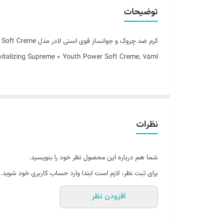
حاوی
توضیحات
ساخت کشور
کرم ضد چروک و جوانساز قوی استی لادر مدل Revitalizing Supreme + Youth Power Soft Creme
vitalizing Supreme + Youth Power Soft Creme, 75ml
کرم ضد چروک و جوانساز
علائم پیری را به وضوح کاهش داده و در عین حال تغذیه و آب
پوست انسان به مرور زمان و با افزایش سن دچار تغییراتی 
نظرات
علائم ناشی از افزایش سن می شود. کرم ضد چروک و جوانساز ا
ترین کرم های درمانی و ضد چروک تبدیل کرده است. این م
شما هم درباره این محصول نظر خود را بنویسید.
ویژگی منحصر به فرد کرم ضد چروک و جوانساز وجود عصاره گ
برای ثبت نظر، لازم است ابتدا وارد حساب کاربری خود شوید.
برابر عوامل استرس زای محیطی مانند آلودگی و رادیکال های 
افزودن نظر
کشسانی و استحکام پوست کمک می کند.
بافت غنی و مخملی این کرم بسیار سبک بوده و بسرعت جذب پ