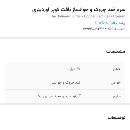
سرم ضد چروک و جوانساز بافت کوپر اوردینری
The Ordinary. Buffet + Copper Peptides 1% Serum
برند:
.The Ordinary
شناسه کالا
769915194494
مشخصات
حجم
30 میل
خواص
ضد چروک و جوانساز
حاوی
آمینو اسید و اسید هیالورونیک
سایر توضیحات
بهبود آسیب‌های بافتی
توضیحات
کشور مبدا برند
کانادا