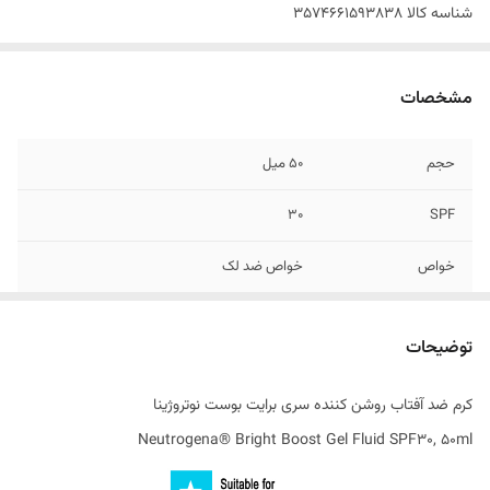
شناسه کالا
3574661593838
مشخصات
حجم
50 میل
30
SPF
خواص
خواص ضد لک
حاوی
نئوگلوکزامین و ویتامین های C و E
توضیحات
اصالت کالا
اصل
کرم ضد آفتاب روشن کننده سری برایت بوست نوتروژینا
ساخت کشور
فرانسه
Neutrogena® Bright Boost Gel Fluid SPF30, 50ml