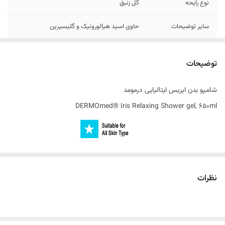
نوع رایحه
گل زنبق
سایر توضیحات
حاوی اسید هیالورونیک و گلیسیرین
تاریخ انقضاء
2028
توضیحات
ساخت کشور
ایتالیا
شامپو بدن ایریس ایتالیایی درمومد
DERMOmed® Iris Relaxing Shower gel, 650ml
شامپو بدن یک محصول با بافت مایع می باشد که هنگام استحمام بر روی
پوست اعمال می‌شود. این محصول انواع آلودگی‌ های سطح پوست را از بین
نظرات
برده و پوستی باطراوت و نرم را به هدیه می‌کند. شامپو های بدن انواع مختلفی
دارند و مواد تشکیل‌ دهنده آن ها نیز با یکدیگر متفاوت است. علاوه بر این ،
هر شامپو متناسب با نوع پوست خاصی طراحی شده است.