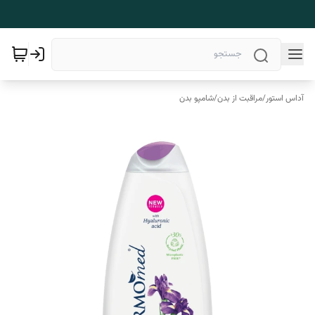
آداس استور
/
مراقبت از بدن
/
شامپو بدن