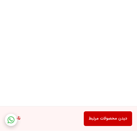
جدی زیست محیطی هستند. آنها دریاها و اقیانوس ها را آلوده می کنند و
توسط بسیاری از گونه های حیات دریایی بلعیده می شوند و سلامت انسان را
به خطر می اندازند.
ناموجود
دیدن محصولات مرتبط