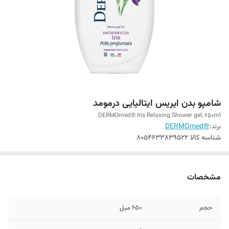
شامپو بدن ایریس ایتالیایی درمومد
DERMOmed® Iris Relaxing Shower gel, 650ml
برند:
®DERMOmed
شناسه کالا
8054633839522
مشخصات
حجم
650 میل